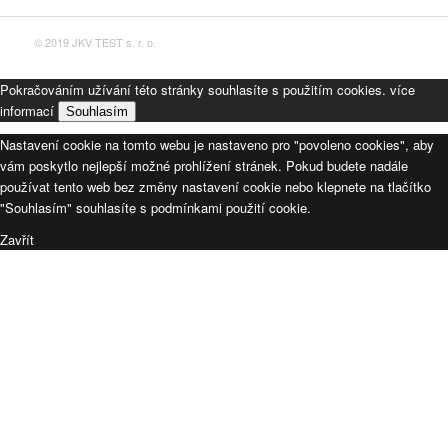
© 2019 JKV TEST s. r. o.
Pokračováním užívání této stránky souhlasíte s použitím cookies.
více
informací
Souhlasím
Nastavení cookie na tomto webu je nastaveno pro "povoleno cookies", aby
vám poskytlo nejlepší možné prohlížení stránek. Pokud budete nadále
používat tento web bez změny nastavení cookie nebo klepnete na tlačítko
"Souhlasím" souhlasíte s podmínkami použití cookie.
Zavřít