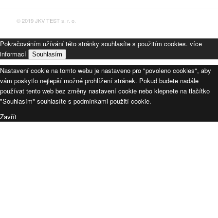
© 2019 JKV TEST s. r. o.
Pokračováním užívání této stránky souhlasíte s použitím cookies.
více
informací
Souhlasím
Nastavení cookie na tomto webu je nastaveno pro "povoleno cookies", aby
vám poskytlo nejlepší možné prohlížení stránek. Pokud budete nadále
používat tento web bez změny nastavení cookie nebo klepnete na tlačítko
"Souhlasím" souhlasíte s podmínkami použití cookie.
Zavřít